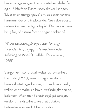
haverne og i sangskattens poetiske dybder før 
og nu? Halfdan Rasmussen skriver i sangen 
‘Livet er en morgengave’ om, at det er havens 
harmoni, der er tiltrækkende. “Selv de rødeste 
radiser kan man roligt lide på”. Det kan vi have 
brug for, når store forandringer banker på.
“Mens de andre går og sveder for at gi 
hinanden lak, vil jeg pusle med rødbeder, 
selleri og pastinak”
 (Halfdan Rasmussen, 
1955).
Sangen er inspireret af Voltaires romanhelt 
Candide (1759), som opdager verdens 
kompleksitet og erkender, at hvad der virkelig 
tæller, er at dyrke sin have. At finde glæden og 
balancen. Men man forstår også på sangen, 
verdens mindste heltekvad, at det ikke 
betragtes som særligt heltemodigt.