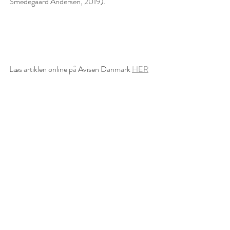
Smedegaard Andersen, 2019).
Læs artiklen online på Avisen Danmark 
HER
/ Helle Solvang
Stifter og leder af Syngesalonen samt grøn 
folkeoplyser, dokumentarist/radiovært, 
kulturiværksætter, facilitator, inspirator, 
næstformand i Vallekilde Højskoles bestyrelse 
og medstifter af Københavns Højskole. 