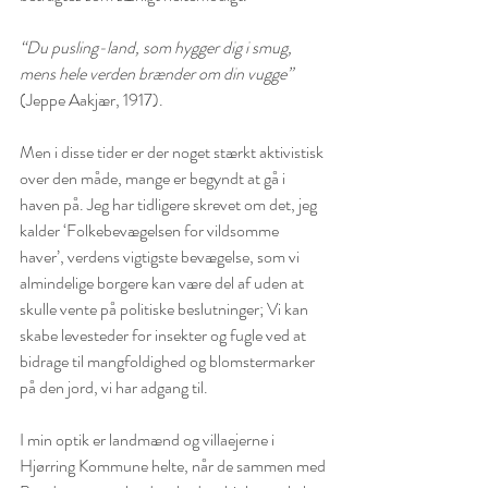
“Du pusling-land, som hygger dig i smug, 
mens hele verden brænder om din vugge”
(Jeppe Aakjær, 1917).
Men i disse tider er der noget stærkt aktivistisk 
over den måde, mange er begyndt at gå i 
haven på. Jeg har tidligere skrevet om det, jeg 
kalder ‘Folkebevægelsen for vildsomme 
haver’, verdens vigtigste bevægelse, som vi 
almindelige borgere kan være del af uden at 
skulle vente på politiske beslutninger; Vi kan 
skabe levesteder for insekter og fugle ved at 
bidrage til mangfoldighed og blomstermarker 
på den jord, vi har adgang til.
I min optik er landmænd og villaejerne i 
Hjørring Kommune helte, når de sammen med 