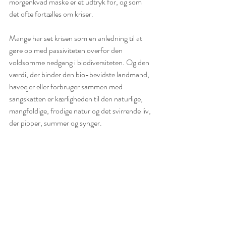
morgenkvad måske er et udtryk for, og som 
det ofte fortælles om kriser.
Mange har set krisen som en anledning til at 
gøre op med passiviteten overfor den 
voldsomme nedgang i biodiversiteten. Og den 
værdi, der binder den bio-bevidste landmand, 
haveejer eller forbruger sammen med 
sangskatten er kærligheden til den naturlige, 
mangfoldige, frodige natur og det svirrende liv, 
der pipper, summer og synger.