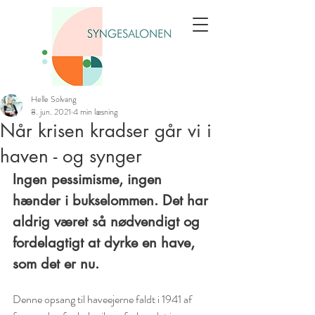
Helle Solvang
8. jun. 2021
4 min læsning
Når krisen kradser går vi i
haven - og synger
Ingen pessimisme, ingen 
hænder i bukselommen. Det har 
aldrig været så nødvendigt og 
fordelagtigt at dyrke en have, 
som det er nu.
Denne opsang til haveejerne faldt i 1941 af 