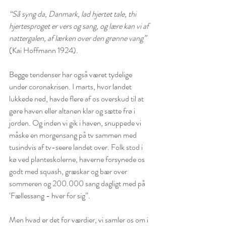
“Så syng da, Danmark, lad hjertet tale, thi 
hjertesproget er vers og sang, og lære kan vi af 
nattergalen, af lærken over den grønne vang”
(Kai Hoffmann 1924).
Begge tendenser har også været tydelige 
under coronakrisen. I marts, hvor landet 
lukkede ned, havde flere af os overskud til at 
gøre haven eller altanen klar og sætte frø i 
jorden. Og inden vi gik i haven, snuppede vi 
måske en morgensang på tv sammen med 
tusindvis af tv-seere landet over. Folk stod i 
kø ved planteskolerne, haverne forsynede os 
godt med squash, græskar og bær over 
sommeren og 200.000 sang dagligt med på 
‘Fællessang - hver for sig”.
Men hvad er det for værdier, vi samler os om i 