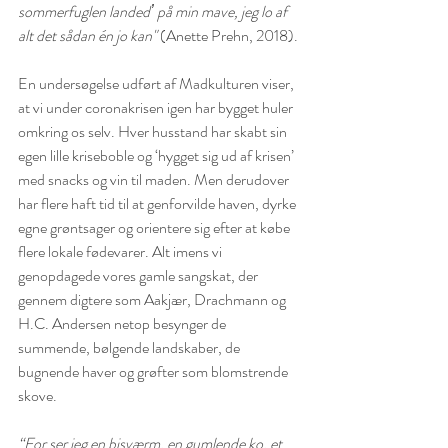
sommerfuglen landedʼ på min mave, jeg lo af 
alt det sådan én jo kan"
 (Anette Prehn, 2018).
En undersøgelse udført af Madkulturen viser, 
at vi under coronakrisen igen har bygget huler 
omkring os selv. Hver husstand har skabt sin 
egen lille kriseboble og ‘hygget sig ud af krisen’ 
med snacks og vin til maden. Men derudover 
har flere haft tid til at genforvilde haven, dyrke 
egne grøntsager og orientere sig efter at købe 
flere lokale fødevarer. Alt imens vi 
genopdagede vores gamle sangskat, der 
gennem digtere som Aakjær, Drachmann og 
H.C. Andersen netop besynger de 
summende, bølgende landskaber, de 
bugnende haver og grøfter som blomstrende 
skove.
“For ser jeg en bisværm, en gumlende ko, et 