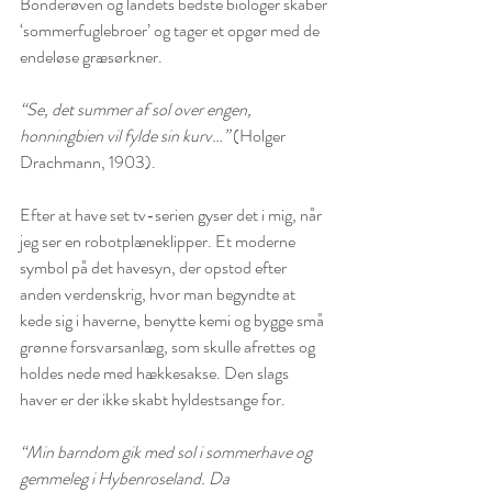
Bonderøven og landets bedste biologer skaber 
‘sommerfuglebroer’ og tager et opgør med de 
endeløse græsørkner.
“Se, det summer af sol over engen, 
honningbien vil fylde sin kurv…”
 (Holger 
Drachmann, 1903).
Efter at have set tv-serien gyser det i mig, når 
jeg ser en robotplæneklipper. Et moderne 
symbol på det havesyn, der opstod efter 
anden verdenskrig, hvor man begyndte at 
kede sig i haverne, benytte kemi og bygge små 
grønne forsvarsanlæg, som skulle afrettes og 
holdes nede med hækkesakse. Den slags 
haver er der ikke skabt hyldestsange for.
“Min barndom gik med sol i sommerhave og 
gemmeleg i Hybenroseland. Da 