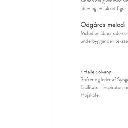
Anden del giver med sin
åben og en lukket figu
Odgårds melodi 
Melodien åbner uden en 
underbygger den tekst
/ Helle Solvang
Stifter og leder af Syn
facilitator, inspirator
Højskole. 