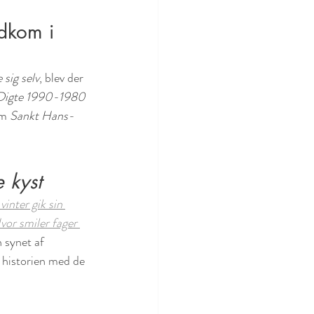
udkom i 
 sig selv
, blev der 
Digte 1990-1980
m 
Sankt Hans-
 kyst
inter gik sin 
vor smiler fager 
 synet af 
 historien med de 