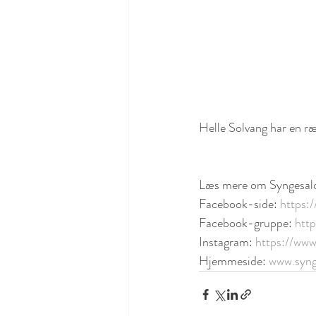
Helle Solvang har en r
Læs mere om Syngesalo
Facebook-side: 
https:
Facebook-gruppe: 
htt
Instagram: 
https://www
Hjemmeside: 
www.syng