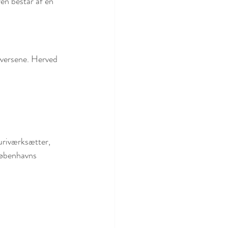
en består af en 
 versene. Herved 
uriværksætter, 
Københavns 