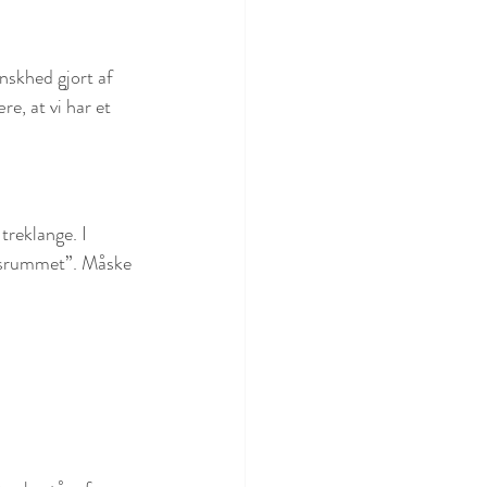
nskhed gjort af 
e, at vi har et 
treklange. I 
densrummet”. Måske 