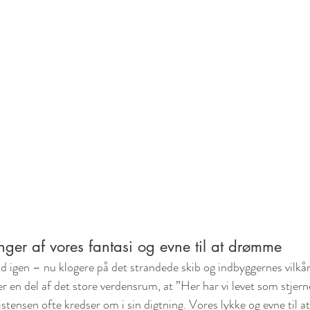
ger af vores fantasi og evne til at drømme
 ud igen – nu klogere på det strandede skib og indbyggernes vilk
 er en del af det store verdensrum, at ”Her har vi levet som stjern
tensen ofte kredser om i sin digtning. Vores lykke og evne til at