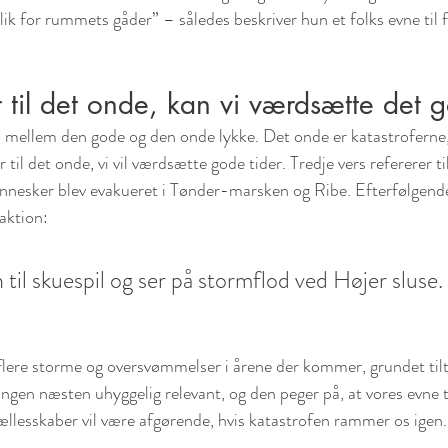
blik for rummets gåder” – således beskriver hun et folks evne til f
 til det onde, kan vi værdsætte det 
mellem den gode og den onde lykke. Det onde er katastroferne, 
 til det onde, vi vil værdsætte gode tider. Tredje vers refererer til
nesker blev evakueret i Tønder-marsken og Ribe. Efterfølgend
raktion:
til skuespil og ser på stormflod ved Højer sluse. 
lere storme og oversvømmelser i årene der kommer, grundet til
ngen næsten uhyggelig relevant, og den peger på, at vores evne ti
ællesskaber vil være afgørende, hvis katastrofen rammer os igen.