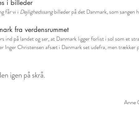
 i billeder
 får vi i 
Dejlighedssang
 billeder på det Danmark, som sangen 
mark fra verdensrummet
rs ind på landet og ser, at Danmark ligger forlist i sol som et st
r Inger Christensen afsæt i Danmark set udefra, men trækker pe
n igen på skrå.
Anne 