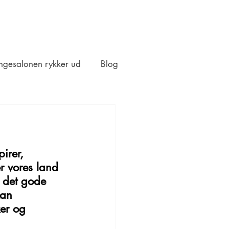
ngesalonen rykker ud
Blog
irer, 
r vores land 
m det gode 
kan 
er og 