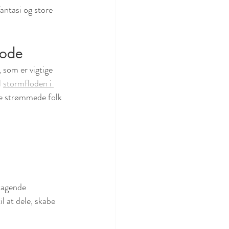
antasi og store 
gode
som er vigtige 
 
stormfloden i 
e strømmede folk 
tagende 
l at dele, skabe 