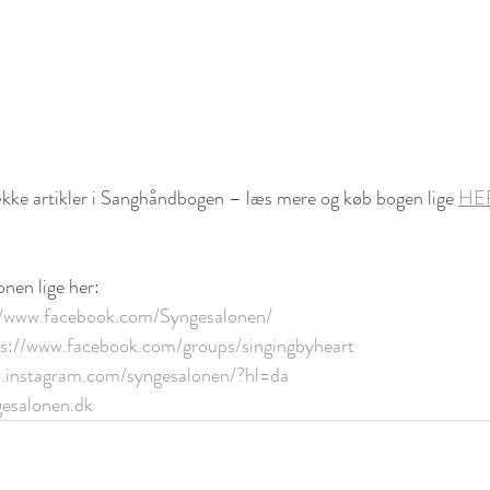
ække artikler i Sanghåndbogen – læs mere og køb bogen lige 
HE
nen lige her:
//www.facebook.com/Syngesalonen/
ps://www.facebook.com/groups/singingbyheart
.instagram.com/syngesalonen/?hl=da
esalonen.dk