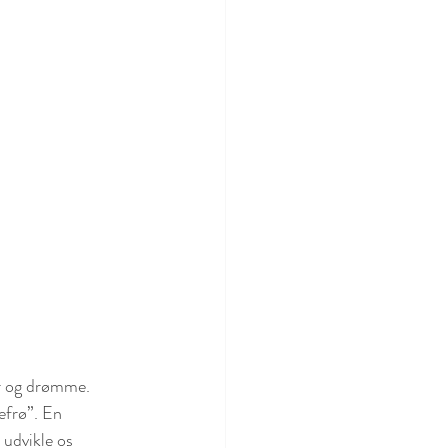
år og drømme. 
efrø”. En 
 udvikle os 