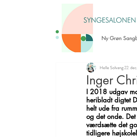
Ny Grøn Sang
Helle Solvang
22. dec
Inger Chr
I 2018 udgav man
heribladt digtet
helt ude fra rumm
og det onde. Det
værdsætte det go
tidligere højskole