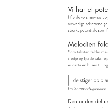
Vi har et pot
I fjerde vers nævnes bø
ansvarlige selvstændige 
stærkt potentiale som f
Melodien fald
Som teksten falder melod
tredje og fjerde takt re
er dette en hilsen til 
de stiger op p
fra 
Sommerfugledalen
.
Den anden del un