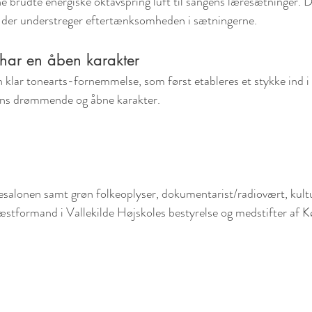
e brudte energiske oktavspring luft til sangens læresætninger. D
r, der understreger eftertænksomheden i sætningerne.
har en åben karakter
klar tonearts-fornemmelse, som først etableres et stykke ind i
ens drømmende og åbne karakter.
gesalonen samt grøn folkeoplyser, dokumentarist/radiovært, kult
, næstformand i Vallekilde Højskoles bestyrelse og medstifter af 