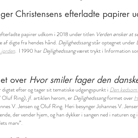
Inger Christensens efterladte papirer 
fterladte papirer udkom i 2018 under titlen 
Verden ønsker at se
e af digte fra hendes hånd. 
Dejlighedssang
 står optegnet under 
 jorden
.  I 1990 har 
Dejlighedssang
 været trykt i Information so
met over 
Hvor smiler fager den danske
r digtet efter og tager sit tematiske udgangspunkt i 
Den kedsom v
Oluf Ring), jf. artiklen herom, er 
Dejlighedssang
 formet over 
H
annes V. Jensen og Oluf Ring. Heri besynger Johannes V. Jensen
ende, der vender hjem, og han dykker i sangen ned i naturen og i
dets marv”.