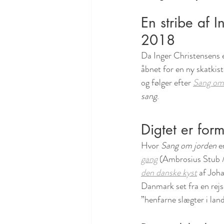
En stribe af 
2018
Da Inger Christensens e
åbnet for en ny skatkist
og følger efter 
Sang om
sang
.
Digtet er for
Hvor 
Sang om jorden
 e
gang
 (Ambrosius Stub / 
den danske kyst
 af Joh
Danmark set fra en rejs
”henfarne slægter i lan