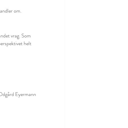
handler om.
randet vrag. Som 
rspektivet helt 
Odgård Eyermann