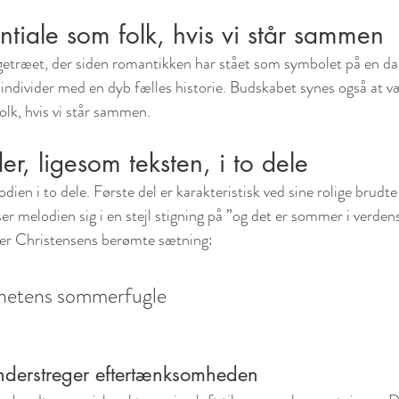
entiale som folk, hvis vi står sammen
getræet, der siden romantikken har stået som symbolet på en da
individer med en dyb fælles historie. Budskabet synes også at vær
olk, hvis vi står sammen.
er, ligesom teksten, i to dele
ien i to dele. Første del er karakteristisk ved sine rolige brudte 
jser melodien sig i en stejl stigning på ”og det er sommer i ver
Inger Christensens berømte sætning:
lanetens sommerfugle
derstreger eftertænksomheden