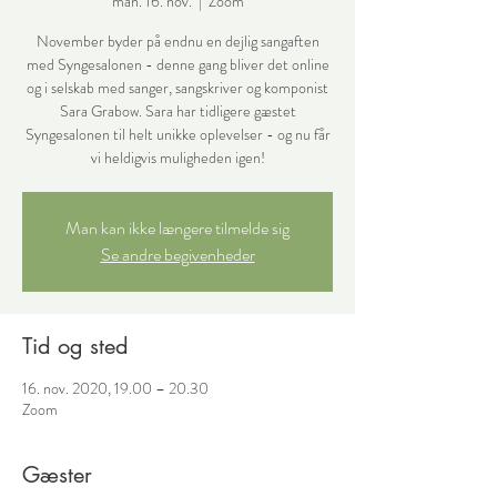
man. 16. nov.
  |  
Zoom
November byder på endnu en dejlig sangaften
med Syngesalonen - denne gang bliver det online
og i selskab med sanger, sangskriver og komponist
Sara Grabow. Sara har tidligere gæstet
Syngesalonen til helt unikke oplevelser - og nu får
vi heldigvis muligheden igen!
Man kan ikke længere tilmelde sig
Se andre begivenheder
Tid og sted
16. nov. 2020, 19.00 – 20.30
Zoom
Gæster