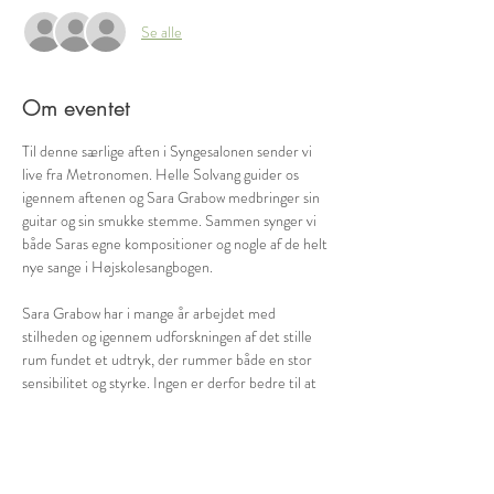
Se alle
Om eventet
Til denne særlige aften i Syngesalonen sender vi 
live fra Metronomen. Helle Solvang guider os 
igennem aftenen og Sara Grabow medbringer sin 
guitar og sin smukke stemme. Sammen synger vi 
både Saras egne kompositioner og nogle af de helt 
Sara Grabow har i mange år arbejdet med 
stilheden og igennem udforskningen af det stille 
rum fundet et udtryk, der rummer både en stor 
sensibilitet og styrke. Ingen er derfor bedre til at 
skabe en fordybende og indadvendt stund fuld af 
klang og nærvær.
Sæt derfor et stort kryds i kalenderen d. 16. 
november kl. 19.00-20.30, hvor vi inviterer til en 