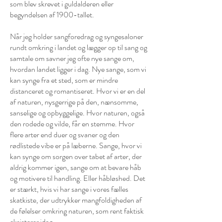
som blev skrevet i guldalderen eller
begyndelsen af 1900-tallet.
Når jeg holder sangforedrag og syngesaloner
rundt omkring i landet og lægger op til sang og
samtale om savner jeg ofte nye sange om,
hvordan landet ligger i dag. Nye sange, som vi
kan synge fra et sted, som er mindre
distanceret og romantiseret. Hvor vi er en del
af naturen, nysgerrige på den, nænsomme,
sanselige og opbyggelige. Hvor naturen, også
den rodede og vilde, får en stemme. Hvor
flere arter end duer og svaner og den
rødlistede vibe er på læberne. Sange, hvor vi
kan synge om sorgen over tabet af arter, der
aldrig kommer igen, sange om at bevare håb
og motivere til handling. Eller håbløshed. Det
er stærkt, hvis vi har sange i vores fælles
skatkiste, der udtrykker mangfoldigheden af
de følelser omkring naturen, som rent faktisk
eksisterer idag.