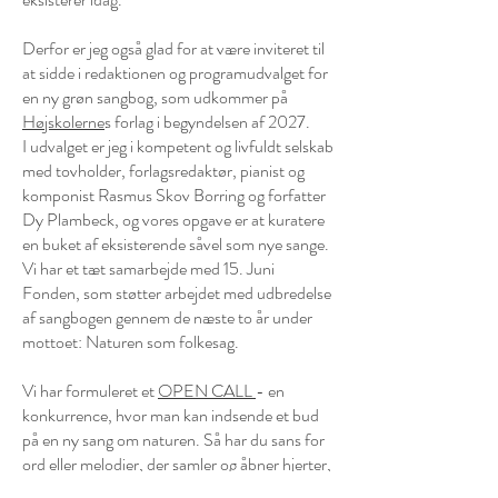
Derfor er jeg også glad for at være inviteret til
at sidde i redaktionen og programudvalget for
en ny grøn sangbog, som udkommer på
Højskolerne
s forlag i begyndelsen af 2027.
I udvalget er jeg i kompetent og livfuldt selskab
med tovholder, forlagsredaktør, pianist og
komponist Rasmus Skov Borring og forfatter
Dy Plambeck, og vores opgave er at kuratere
en buket af eksisterende såvel som nye sange.
Vi har et tæt samarbejde med 15. Juni
Fonden, som støtter arbejdet med udbredelse
af sangbogen gennem de næste to år under
mottoet: Naturen som folkesag.
Vi har formuleret et
OPEN CALL
- en
konkurrence, hvor man kan indsende et bud
på en ny sang om naturen. Så har du sans for
ord eller melodier, der samler og åbner hjerter,
så er det nu, du skal gå i skriveværkstedet.