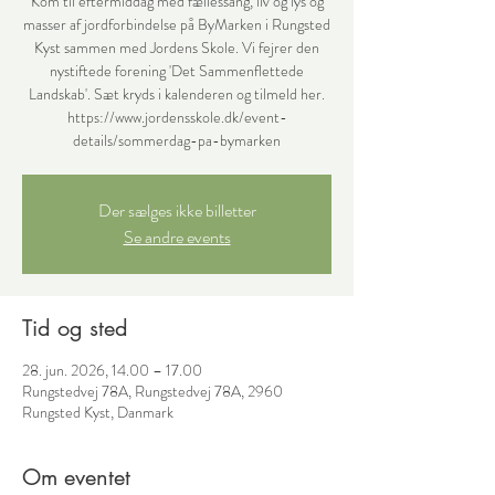
Kom til eftermiddag med fællessang, liv og lys og
masser af jordforbindelse på ByMarken i Rungsted
Kyst sammen med Jordens Skole. Vi fejrer den
nystiftede forening 'Det Sammenflettede
Landskab'. Sæt kryds i kalenderen og tilmeld her.
https://www.jordensskole.dk/event-
details/sommerdag-pa-bymarken
Der sælges ikke billetter
Se andre events
Tid og sted
28. jun. 2026, 14.00 – 17.00
Rungstedvej 78A, Rungstedvej 78A, 2960
Rungsted Kyst, Danmark
Om eventet