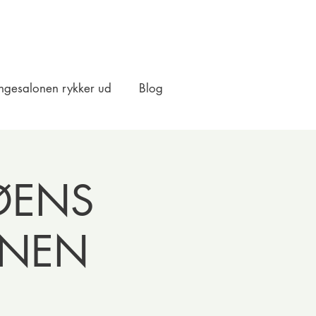
ngesalonen rykker ud
Blog
 ØENS
ONEN