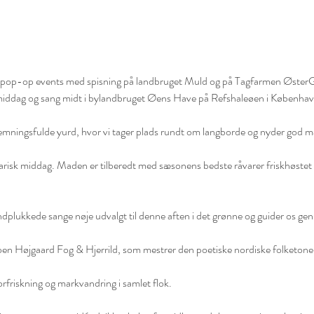
t pop-op events med spisning på landbruget Muld og på Tagfarmen ØsterGR
middag og sang midt i bylandbruget Øens Have på Refshaleøen i København
stemningsfulde yurd, hvor vi tager plads rundt om langborde og nyder god ma
arisk middag. Maden er tilberedt med sæsonens bedste råvarer friskhøstet
lukkede sange nøje udvalgt til denne aften i det grønne og guider os gen
oen Højgaard Fog & Hjerrild, som mestrer den poetiske nordiske folketone 