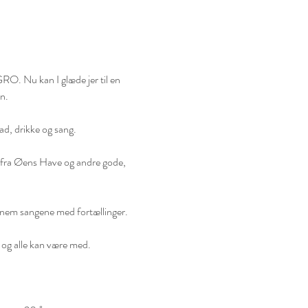
O. Nu kan I glæde jer til en 
.

d, drikke og sang.

 fra Øens Have og andre gode, 
nem sangene med fortællinger.

og alle kan være med. 
