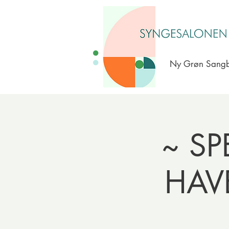
Ny Grøn Sang
~ SP
HAV