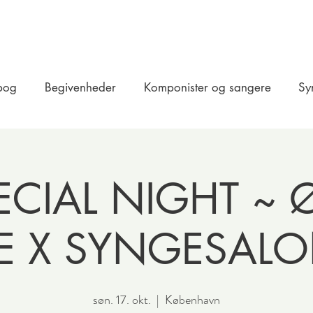
bog
Begivenheder
Komponister og sangere
Sy
ECIAL NIGHT ~
E X SYNGESAL
søn. 17. okt.
  |  
København