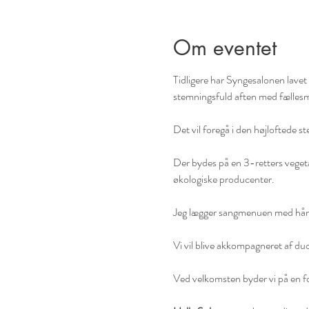
Om eventet
Tidligere har Syngesalonen lave
stemningsfuld aften med fælles
Det vil foregå i den højloftede 
Der bydes på en 3-retters veget
økologiske producenter.

Jeg lægger sangmenuen med håndp
Vi vil blive akkompagneret af du