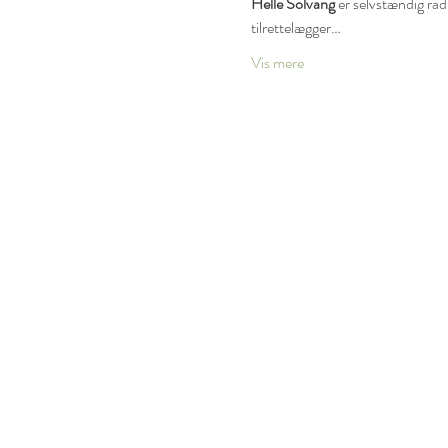
Helle Solvang
 er selvstændig ra
tilrettelægger…
Vis mere