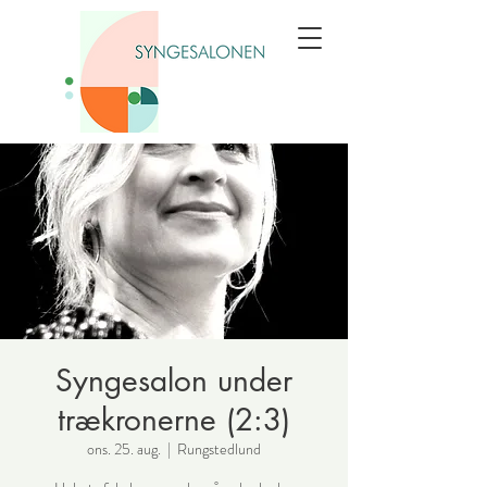
Syngesalon under
trækronerne (2:3)
ons. 25. aug.
  |  
Rungstedlund