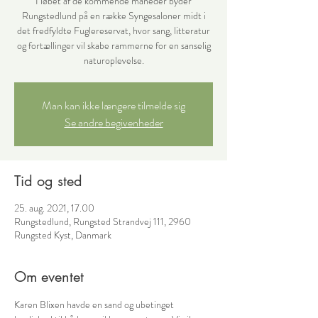
I løbet af de kommende måneder byder
Rungstedlund på en række Syngesaloner midt i
det fredfyldte Fuglereservat, hvor sang, litteratur
og fortællinger vil skabe rammerne for en sanselig
naturoplevelse.
Man kan ikke længere tilmelde sig
Se andre begivenheder
Tid og sted
25. aug. 2021, 17.00
Rungstedlund, Rungsted Strandvej 111, 2960
Rungsted Kyst, Danmark
Om eventet
Karen Blixen havde en sand og ubetinget 