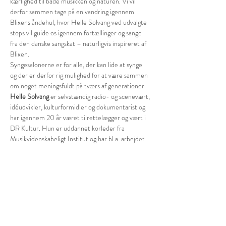
kærlighed til både musikken og naturen. Vi vil 
derfor sammen tage på en vandring igennem 
Blixens åndehul, hvor Helle Solvang ved udvalgte 
stops vil guide os igennem fortællinger og sange 
fra den danske sangskat – naturligvis inspireret af 
Blixen.
Syngesalonerne er for alle, der kan lide at synge 
og der er derfor rig mulighed for at være sammen 
om noget meningsfuldt på tværs af generationer.
Helle Solvang
 er selvstændig radio- og scenevært, 
idéudvikler, kulturformidler og dokumentarist og 
har igennem 20 år været tilrettelægger og vært i 
DR Kultur. Hun er uddannet korleder fra 
Musikvidenskabeligt Institut og har bl.a. arbejdet 
som leder af Copenhagen Choir Festival. Helle 
Solvang er ligeledes stifter og leder af 
Syngesalonen, der arrangerer fællesskabs-events 
med fokus på poesi og ‘Singing by Heart’. 
Læs 
mere på Syngesalonen.dk
Husk fornuftigt tøj: Arrangementet foregår 
udenfor i Fuglereservatet og vi anbefaler derfor 
fornuftigt tøj, gerne paraply…