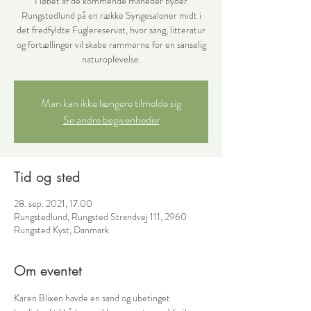
I løbet af de kommende måneder byder
Rungstedlund på en række Syngesaloner midt i
det fredfyldte Fuglereservat, hvor sang, litteratur
og fortællinger vil skabe rammerne for en sanselig
naturoplevelse.
Man kan ikke længere tilmelde sig
Se andre begivenheder
Tid og sted
28. sep. 2021, 17.00
Rungstedlund, Rungsted Strandvej 111, 2960
Rungsted Kyst, Danmark
Om eventet
Karen Blixen havde en sand og ubetinget 