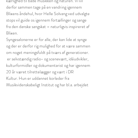
kærlighed til både musikken og naturen. Vi vil 
derfor sammen tage på en vandring igennem 
Blixens åndehul, hvor Helle Solvang ved udvalgte 
stops vil guide os igennem fortællinger og sange 
fra den danske sangskat – naturligvis inspireret af 
Blixen.
Syngesalonerne er for alle, der kan lide at synge 
og der er derfor rig mulighed for at være sammen 
om noget meningsfuldt på tværs af generationer.
 er selvstændig radio- og scenevært, idéudvikler, 
kulturformidler og dokumentarist og har igennem 
20 år været tilrettelægger og vært i DR 
Kultur. Hun er uddannet korleder fra 
Musikvidenskabeligt Institut og har bl.a. arbejdet 
som leder af Copenhagen Choir Festival. Helle 
Solvang er ligeledes stifter og leder af 
Syngesalonen, der arrangerer fællesskabs-events 
med fokus på poesi og ‘Singing by Heart’. 
Helle 
Solvang
Læs mere på Syngesalonen.dk
Husk fornuftigt tøj: Arrangementet foregår 
udenfor i Fuglereservatet og vi anbefaler derfor 
fornuftigt tøj, gerne paraply –…