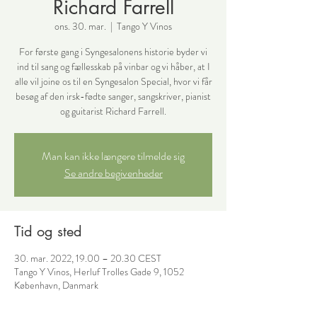
Richard Farrell
ons. 30. mar.
  |  
Tango Y Vinos
For første gang i Syngesalonens historie byder vi
ind til sang og fællesskab på vinbar og vi håber, at I
alle vil joine os til en Syngesalon Special, hvor vi får
besøg af den irsk-fødte sanger, sangskriver, pianist
og guitarist Richard Farrell.
Man kan ikke længere tilmelde sig
Se andre begivenheder
Tid og sted
30. mar. 2022, 19.00 – 20.30 CEST
Tango Y Vinos, Herluf Trolles Gade 9, 1052
København, Danmark