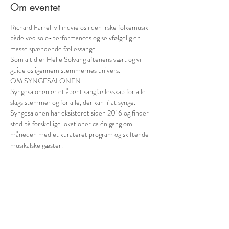
Om eventet
Richard Farrell vil indvie os i den irske folkemusik 
både ved solo-performances og selvfølgelig en 
masse spændende fællessange.
Som altid er Helle Solvang aftenens vært og vil 
guide os igennem stemmernes univers.
OM SYNGESALONEN
Syngesalonen er et åbent sangfællesskab for alle 
slags stemmer og for alle, der kan li' at synge. 
Syngesalonen har eksisteret siden 2016 og finder 
sted på forskellige lokationer ca én gang om 
måneden med et kurateret program og skiftende 
musikalske gæster.
NYD LÆKKER MAD OG VIN HOS TANGO & 
VINOS
Vi kan virkelig anbefale at spise aftensmaden hos 
Tango & Vinos inden (eller efter). De har en 
lækker menu af både forretter, hovedretter, 
desserter og snacks. Det er helt sikkert også 
stedet at smage de lækreste vine og andet godt - 