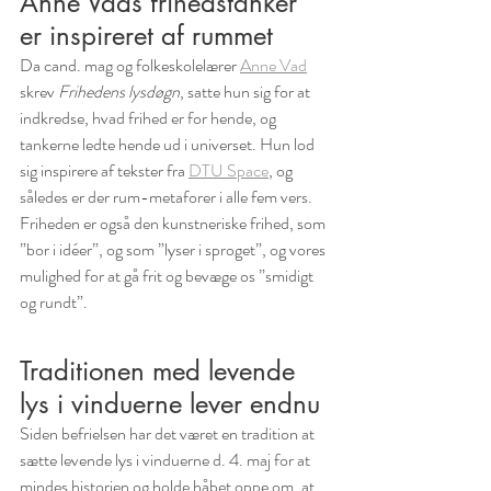
Anne Vads frihedstanker 
er inspireret af rummet
Da cand. mag og folkeskolelærer 
Anne Vad
skrev 
Frihedens lysdøgn
, satte hun sig for at 
indkredse, hvad frihed er for hende, og 
tankerne ledte hende ud i universet. Hun lod 
sig inspirere af tekster fra 
DTU Space
, og 
således er der rum-metaforer i alle fem vers. 
Friheden er også den kunstneriske frihed, som 
”bor i idéer”, og som ”lyser i sproget”, og vores 
mulighed for at gå frit og bevæge os ”smidigt 
og rundt”.
Traditionen med levende 
lys i vinduerne lever endnu
Siden befrielsen har det været en tradition at 
sætte levende lys i vinduerne d. 4. maj for at 
mindes historien og holde håbet oppe om, at 