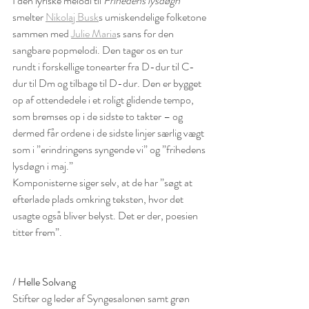
I den lyriske melodi til 
Frihedens lysdøgn
smelter 
Nikolaj Busk
s umiskendelige folketone 
sammen med 
Julie Maria
s sans for den 
sangbare popmelodi. Den tager os en tur 
rundt i forskellige tonearter fra D-dur til C-
dur til Dm og tilbage til D-dur. Den er bygget 
op af ottendedele i et roligt glidende tempo, 
som bremses op i de sidste to takter – og 
dermed får ordene i de sidste linjer særlig vægt 
som i ”erindringens syngende vi” og ”frihedens 
lysdøgn i maj.”
Komponisterne siger selv, at de har ”søgt at 
efterlade plads omkring teksten, hvor det 
usagte også bliver belyst. Det er der, poesien 
titter frem”.
/ Helle Solvang
Stifter og leder af Syngesalonen samt grøn 