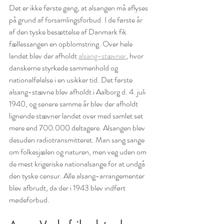
Det er ikke første gang, at alsangen må aflyses 
på grund af forsamlingsforbud. I de første år 
af den tyske besættelse af Danmark fik 
fællessangen en opblomstring. Over hele 
landet blev der afholdt 
alsang-stævner
, hvor 
danskerne styrkede sammenhold og 
nationalfølelse i en usikker tid. Det første 
alsang-stævne blev afholdt i Aalborg d. 4. juli 
1940, og senere samme år blev der afholdt 
lignende stævner landet over med samlet set 
mere end 700.000 deltagere. Alsangen blev 
desuden radiotransmitteret. Man sang sange 
om folkesjælen og naturen, men veg uden om 
de mest krigeriske nationalsange for at undgå 
den tyske censur. Alle alsang-arrangementer 
blev afbrudt, da der i 1943 blev indført 
mødeforbud.