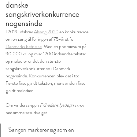
danske 
sangskriverkonkurrence 
nogensinde
I 2019 udskrev 
Alsang 2020
 en konkurrence 
om en sang til fejringen af 75-året for 
Danmarks befrielse
. Med en præmiesum på 
90.000 kr. og over 1200 indsendte tekster 
og melodier er det den største 
sangskriverkonkurrence i Danmark 
nogensinde. Konkurrencen blev det i to: 
Første fase gjaldt teksten, mens anden fase 
gjaldt melodien.
Om vindersangen 
Frihedens lysdøgn
 skrev 
bedømmelsesudvalget:
”Sangen markerer sig som en 