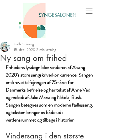
Helle Solvang
15. dec. 2020
3 min læsning
Ny sang om frihed
Frihedens lysdøgn blev vinderen af Alsang 
2020's store sangskriverkonkurrence. Sangen 
er skrevet til fejringen af 75-året for 
Danmarks befrielse og har tekst af Anne Vad 
og melodi af Julie Maria og Nikolaj Busk. 
Sangen betegnes som en moderne fællessang, 
og teksten bringer os både ud i 
verdensrummet og tilbage i historien.
Vindersang i den største 