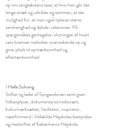
op om sangtekstens tese, at hvis man går det 
lange stræk og udvikler sig sammen, er der 
mulighed for, at man også oplever større 
samhørighed og dybde i relationen. På 
spørgsmålets gentagelse i slutningen af hvert 
vers bremser melodien overraskende op og 
giver plads til opmærksomhed og 
eftertænksomhed. 
/ Helle Solvang
Stifter og leder af Syngesalonen samt grøn 
folkeoplyser, dokumentarist/radiovært, 
kulturiværksætter, facilitator, inspirator, 
næstformand i Vallekilde Højskoles bestyrelse 
og medstifter af Københavns Højskole. 