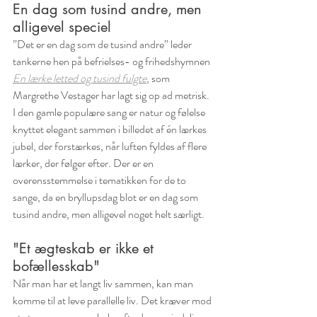
En dag som tusind andre, men 
alligevel speciel
”Det er en dag som de tusind andre” leder 
tankerne hen på befrielses- og frihedshymnen 
En lærke letted og tusind fulgte
, som 
Margrethe Vestager har lagt sig op ad metrisk. 
I den gamle populære sang er natur og følelse 
knyttet elegant sammen i billedet af én lærkes 
jubel, der forstærkes, når luften fyldes af flere 
lærker, der følger efter. Der er en 
overensstemmelse i tematikken for de to 
sange, da en bryllupsdag blot er en dag som 
tusind andre, men alligevel noget helt særligt.
"Et ægteskab er ikke et 
bofællesskab"
Når man har et langt liv sammen, kan man 
komme til at leve parallelle liv. Det kræver mod 