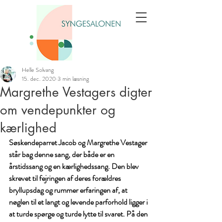
Helle Solvang
15. dec. 2020
3 min læsning
Margrethe Vestagers digter
om vendepunkter og
kærlighed
S
øskendeparret Jacob og Margrethe Vestager 
står bag denne sang, der både er en 
årstidssang og en kærlighedssang. Den blev 
skrevet til fejringen af deres forældres 
bryllupsdag og rummer erfaringen af, at 
nøglen til et langt og levende parforhold ligger i 
at turde spørge og turde lytte til svaret. På den 