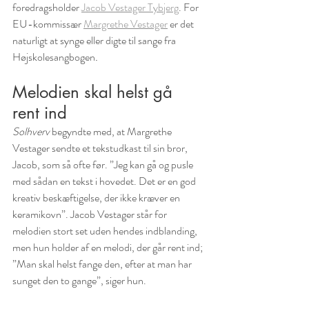
foredragsholder 
Jacob Vestager Tybjerg
. For 
EU-kommissær 
Margrethe Vestager
 er det 
naturligt at synge eller digte til sange fra 
Højskolesangbogen
.
Melodien skal helst gå 
rent ind
Solhverv
 begyndte med, at Margrethe 
Vestager sendte et tekstudkast til sin bror, 
Jacob, som så ofte før. ”Jeg kan gå og pusle 
med sådan en tekst i hovedet. Det er en god 
kreativ beskæftigelse, der ikke kræver en 
keramikovn”. Jacob Vestager står for 
melodien stort set uden hendes indblanding, 
men hun holder af en melodi, der går rent ind; 
”Man skal helst fange den, efter at man har 
sunget den to gange”, siger hun. 