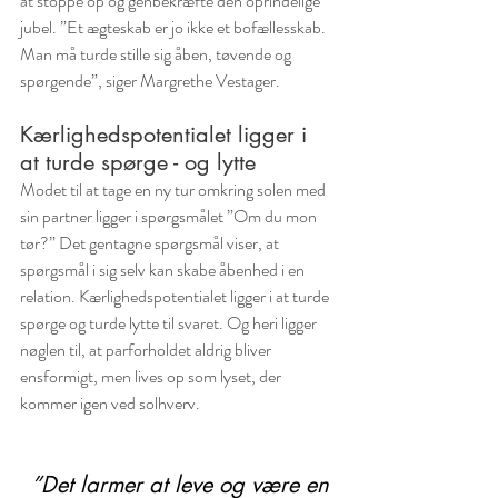
at stoppe op og genbekræfte den oprindelige 
jubel. ”Et ægteskab er jo ikke et bofællesskab. 
Man må turde stille sig åben, tøvende og 
spørgende”, siger Margrethe Vestager. 
Kærlighedspotentialet ligger i 
at turde spørge - og lytte
Modet til at tage en ny tur omkring solen med 
sin partner ligger i spørgsmålet ”Om du mon 
tør?” Det gentagne spørgsmål viser, at 
spørgsmål i sig selv kan skabe åbenhed i en 
relation. Kærlighedspotentialet ligger i at turde 
spørge og turde lytte til svaret. Og heri ligger 
nøglen til, at parforholdet aldrig bliver 
ensformigt, men lives op som lyset, der 
kommer igen ved solhverv.
”Det larmer at leve og være en 